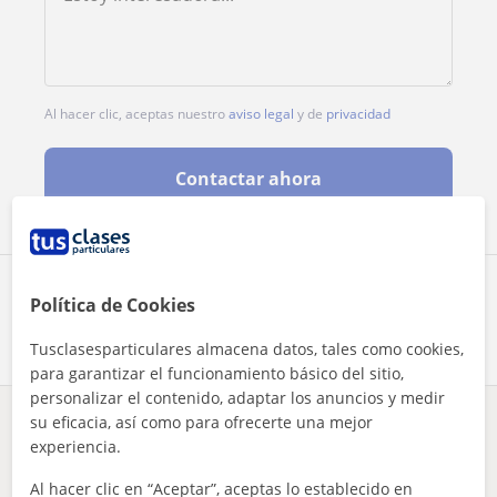
Al hacer clic, aceptas nuestro
aviso legal
y de
privacidad
Contactar ahora
Comparte a este profesor
Política de Cookies
Tusclasesparticulares almacena datos, tales como cookies,
para garantizar el funcionamiento básico del sitio,
personalizar el contenido, adaptar los anuncios y medir
su eficacia, así como para ofrecerte una mejor
¿Hay algún error en este perfil?
Cuéntanos
experiencia.
Al hacer clic en “Aceptar”, aceptas lo establecido en
Tus clases particulares
Latín
Madrid
Alcalá de Henares