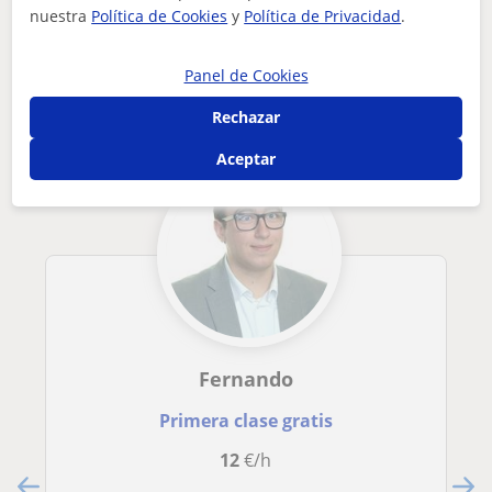
necesitas ayuda con idiomas yo te ayudo tengo paciencia y g...
nuestra
Política de Cookies
y
Política de Privacidad
.
Otros profesores de Latín en Alcalá de
Panel de Cookies
Henares que pueden interesarte
Rechazar
Aceptar
Fernando
Primera clase gratis
12
€/h