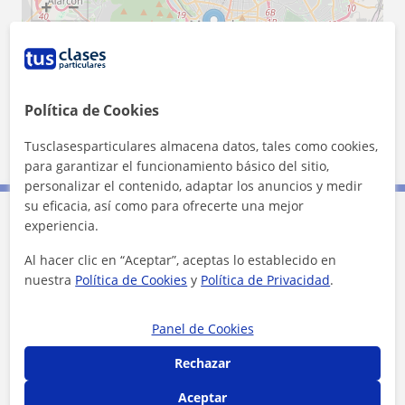
+
−
Política de Cookies
5 km
Tusclasesparticulares almacena datos, tales como cookies,
3 mi
Leaflet
| ©
OpenStreetMap
contributors
para garantizar el funcionamiento básico del sitio,
personalizar el contenido, adaptar los anuncios y medir
su eficacia, así como para ofrecerte una mejor
experiencia.
Contacta con Andrés
Al hacer clic en “Aceptar”, aceptas lo establecido en
nuestra
Política de Cookies
y
Política de Privacidad
.
Tarifa
17
€/h
Panel de Cookies
1ª clase gratis
Rechazar
Aceptar