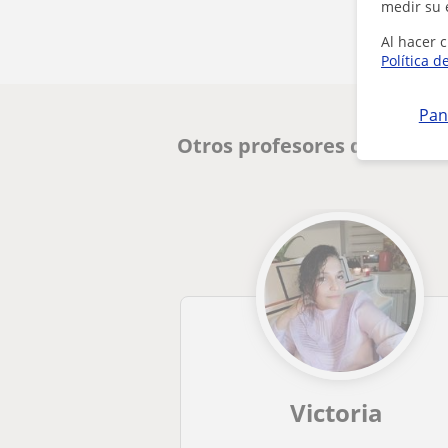
medir su 
Al hacer c
Política d
Pan
Otros profesores de Piano 
Victoria