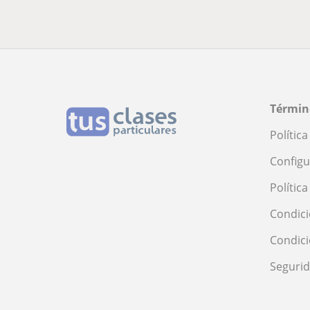
Términ
Polític
Configu
Polític
Condici
Condic
Seguri