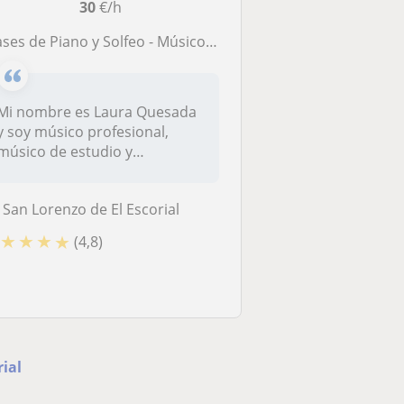
30
€/h
es de Piano y Solfeo - Músico profesional y Licenciada con especialización en interpretación
Mi nombre es Laura Quesada
y soy músico profesional,
músico de estudio y
licenciada...
San Lorenzo de El Escorial
★
★
★
★
(4,8)
rial