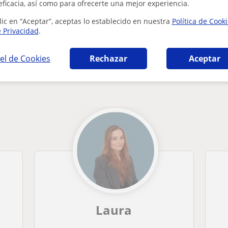
¿Hay algún error en este perfil?
Cuéntanos
eficacia, así como para ofrecerte una mejor experiencia.
lic en “Aceptar”, aceptas lo establecido en nuestra
Política de Cook
e Privacidad
.
el de Cookies
Rechazar
Aceptar
en San Lorenzo de El Escorial que pueden inte
Laura