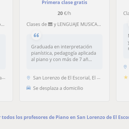
Primera clase gratis
20
€/h
Clas
.
Clases de 🎹 y LENGUAJE MUSICAL desde cualquier nivel y edad online!
Graduada en interpretación
pianística, pedagogía aplicada
al piano y con más de 7 añ...
★
...
San Lorenzo de El Escorial, El Escorial, Peguerinos, Zarzalejo
Se desplaza a domicilio
 todos los profesores de Piano en San Lorenzo de El Esco