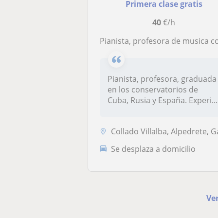
Primera clase gratis
40
€/h
Pianista, profesora de musica con mas de 30 años de experiencia
Pianista, profesora, graduada
en los conservatorios de
Cuba, Rusia y España. Experi...
Collado Villalba, Alpedrete, Galapagar, Moralzarzal, Torrelodones, San
Se desplaza a domicilio
Ver