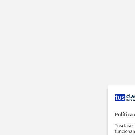
Política
Tusclases
funcionami