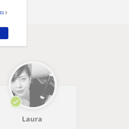
ies
y
resarte
Laura