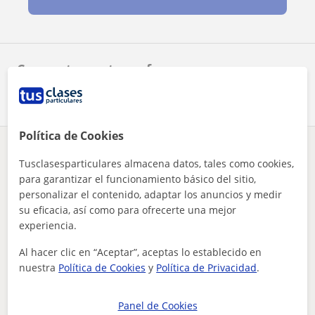
Comparte a este profesor
Política de Cookies
¿Hay algún error en este perfil?
Cuéntanos
Tusclasesparticulares almacena datos, tales como cookies,
para garantizar el funcionamiento básico del sitio,
Tus clases particulares
Español para extranjeros
Madrid
personalizar el contenido, adaptar los anuncios y medir
ofrezco ayuda para aprender el idioma castellano a extranjer...
Pinto
su eficacia, así como para ofrecerte una mejor
experiencia.
Otros profesores de Español para
extranjeros en Pinto que pueden
Al hacer clic en “Aceptar”, aceptas lo establecido en
nuestra
Política de Cookies
y
Política de Privacidad
.
interesarte
Panel de Cookies