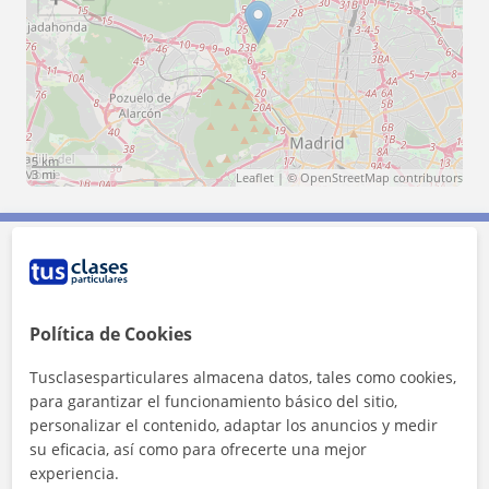
5 km
3 mi
Leaflet
| ©
OpenStreetMap
contributors
Contacta con Asmae
Política de Cookies
Tarifa
12
€/h
Tusclasesparticulares almacena datos, tales como cookies,
1ª clase gratis
para garantizar el funcionamiento básico del sitio,
personalizar el contenido, adaptar los anuncios y medir
su eficacia, así como para ofrecerte una mejor
experiencia.