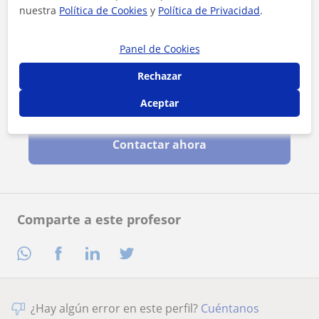
nuestra
Política de Cookies
y
Política de Privacidad
.
Panel de Cookies
Rechazar
Aceptar
Al hacer clic, aceptas nuestro
aviso legal
y de
privacidad
Contactar ahora
Comparte a este profesor
¿Hay algún error en este perfil?
Cuéntanos