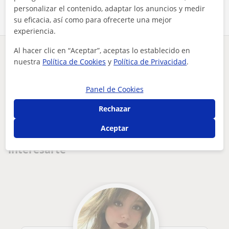
personalizar el contenido, adaptar los anuncios y medir
su eficacia, así como para ofrecerte una mejor
experiencia.
Al hacer clic en “Aceptar”, aceptas lo establecido en
¿Hay algún error en este perfil?
Cuéntanos
nuestra
Política de Cookies
y
Política de Privacidad
.
Tus clases particulares
Matemáticas aplicadas
Madrid
Panel de Cookies
Navalcarnero
soy una persona disciplinada y ordenada, y me gustaría dar c...
Rechazar
Otros profesores de Matemáticas
Aceptar
aplicadas en Navalcarnero que pueden
interesarte