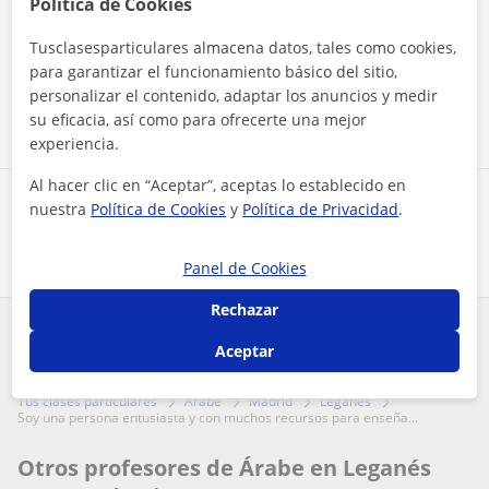
Política de Cookies
Al hacer clic, aceptas nuestro
aviso legal
y de
privacidad
Tusclasesparticulares almacena datos, tales como cookies,
para garantizar el funcionamiento básico del sitio,
Contactar ahora
personalizar el contenido, adaptar los anuncios y medir
su eficacia, así como para ofrecerte una mejor
experiencia.
Al hacer clic en “Aceptar”, aceptas lo establecido en
Comparte a este profesor
nuestra
Política de Cookies
y
Política de Privacidad
.
Panel de Cookies
Rechazar
¿Hay algún error en este perfil?
Cuéntanos
Aceptar
Tus clases particulares
Árabe
Madrid
Leganés
soy una persona entusiasta y con muchos recursos para enseña...
Otros profesores de Árabe en Leganés