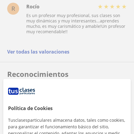
material que utiliza es excelente y muy claro. Lo
★
★
★
★
★
Rocío
R
recomiendo totalmente. Ha sido un verdadero
Es un profesor muy profesional, sus clases son
placer tomar clases con Mario.
muy dinámicas y muy interesantes...aprendes
mucho, es muy carismático y amable!Un profesor
muy recomendable!!
Ver todas las valoraciones
Reconocimientos
Profesor verificado
Mario tiene el Perfil Verificado
Política de Cookies
Tusclasesparticulares almacena datos, tales como cookies,
para garantizar el funcionamiento básico del sitio,
personalizar el contenido, adaptar los anuncios y medir