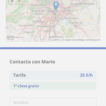
+
−
20 km
10 mi
Leaflet
| ©
OpenStreetMap
contributors
Contacta con Mario
Tarifa
25
€/h
1ª clase gratis