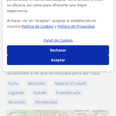
su eficacia, así como para ofrecerte una mejor
¿Quieres saber más de Mario?
experiencia.
Datos verificados
★
★
★
★
★
Al hacer clic en “Aceptar”, aceptas lo establecido en
84 valoraciones
nuestra
Política de Cookies
y
Política de Privacidad
.
Ver perfil
Panel de Cookies
Rechazar
Zona de Mario
Aceptar
Localidades a las que se desplaza para dar clase
Parla
Móstoles
Madrid (Ciudad)
Leganés
Getafe
Fuenlabrada
Alcorcón
Alcobendas