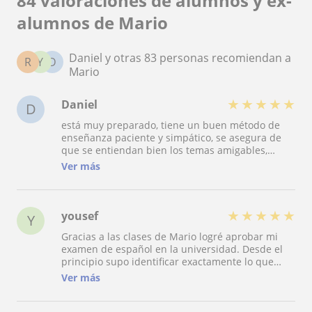
84 valoraciones de alumnos y ex-
alumnos de Mario
Daniel y otras 83 personas recomiendan a
R
Y
D
Mario
★
★
★
★
★
Daniel
D
está muy preparado, tiene un buen método de
enseñanza paciente y simpático, se asegura de
que se entiendan bien los temas amigables,
amable y de gran ayuda, encuentro que hace su
Ver más
trabajo muy bien y hacen que hagan grandes
mejoras
★
★
★
★
★
yousef
Y
Gracias a las clases de Mario logré aprobar mi
examen de español en la universidad. Desde el
principio supo identificar exactamente lo que
necesitaba y organizamos juntos un plan de
Ver más
estudio eficaz. Gracias a su apoyo y a la calidad
de sus clases, aprobé el examen a la primera
después de varios intentos anteriores. Además, el