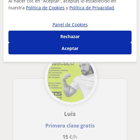
Al hacer clic en “Aceptar”, aceptas lo establecido en
Móstoles
nuestra
Política de Cookies
y
Política de Privacidad
.
podria enseñar a gente nueva para mejor progreso por mi gran...
Otros profesores de Entrenador personal
Panel de Cookies
en Móstoles que pueden interesarte
Rechazar
Aceptar
Luis
Primera clase gratis
15
€/h