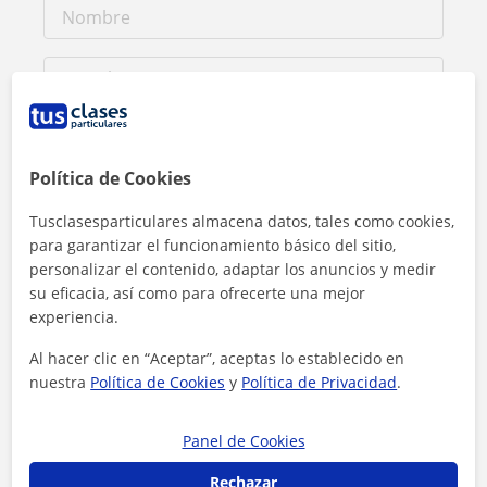
Política de Cookies
Tusclasesparticulares almacena datos, tales como cookies,
para garantizar el funcionamiento básico del sitio,
personalizar el contenido, adaptar los anuncios y medir
su eficacia, así como para ofrecerte una mejor
experiencia.
Al hacer clic en “Aceptar”, aceptas lo establecido en
Al hacer clic, aceptas nuestro
aviso legal
y de
privacidad
nuestra
Política de Cookies
y
Política de Privacidad
.
Contactar ahora
Panel de Cookies
Rechazar