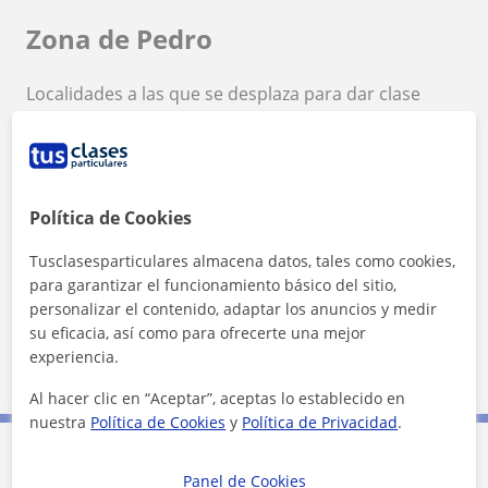
Zona de Pedro
Localidades a las que se desplaza para dar clase
Pinto
Leganés
Getafe
Fuenlabrada
+
−
Política de Cookies
Tusclasesparticulares almacena datos, tales como cookies,
para garantizar el funcionamiento básico del sitio,
personalizar el contenido, adaptar los anuncios y medir
su eficacia, así como para ofrecerte una mejor
experiencia.
10 km
5 mi
Leaflet
| ©
OpenStreetMap
contributors
Al hacer clic en “Aceptar”, aceptas lo establecido en
nuestra
Política de Cookies
y
Política de Privacidad
.
Contacta con Pedro
Panel de Cookies