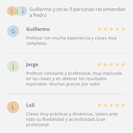
Guillermo y otras 9 personas recomiendan
L
J
G
a Pedro
★
★
★
★
★
Guillermo
G
Profesor con mucha experiencia y clases muy
completas
★
★
★
★
★
Jorge
J
Profesor constante y profesional, muy implicado
en las clases y en obtener los resultados
esperados. Muchas gracias por todo!
★
★
★
★
★
Loli
L
Clases muy prácticas y dinámicas. Valoro ante
todo su flexibilidad y accesibilidad.Gran
profesional.