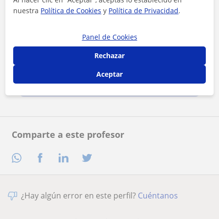
nuestra
Política de Cookies
y
Política de Privacidad
.
Panel de Cookies
Al hacer clic, aceptas nuestro
aviso legal
y de
privacidad
Rechazar
Aceptar
Contactar ahora
Comparte a este profesor
¿Hay algún error en este perfil?
Cuéntanos