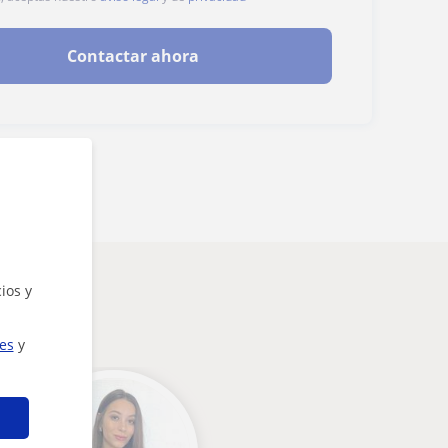
Contactar ahora
ios y
ies
y