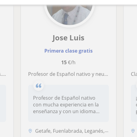
Jose Luis
Primera clase gratis
15
€/h
uro.
Profesor de Español nativo y neutral, con mucha experiencia y paciencia en la enseñanza, para niños y adultos
Cl
Profesor de Español nativo
con mucha experiencia en la
enseñanza y con un idioma
neu...
Getafe, Fuenlabrada, Leganés, Pinto, Alcorcón, Madrid Capital