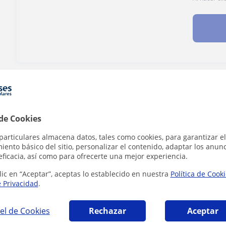
¿Hay algún error en este perfil?
Cuéntanos
 de Cookies
particulares almacena datos, tales como cookies, para garantizar el
ento básico del sitio, personalizar el contenido, adaptar los anunc
lano en Getafe que pueden interesarte
eficacia, así como para ofrecerte una mejor experiencia.
lic en “Aceptar”, aceptas lo establecido en nuestra
Política de Cook
e Privacidad
.
el de Cookies
Rechazar
Aceptar