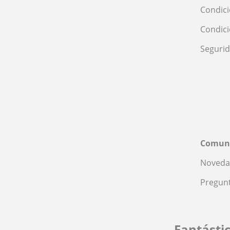
Condici
Condic
Seguri
Comun
Noveda
Pregunt
Fantásti