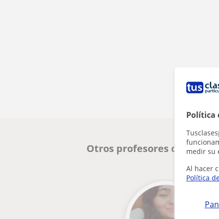
Política
Tusclases
funcionami
Otros profesores de Castel
medir su 
Al hacer c
Política d
Pan