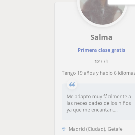
Salma
Primera clase gratis
12
€/h
Tengo 19 años y hablo 6 idiomas. Puedo enseñar castellano, árabe e inglés. Prefiero los niños. También trabajo de cang
Me adapto muy fácilmente a
las necesidades de los niños
ya que me encantan.
Usaremos...
Madrid (Ciudad), Getafe