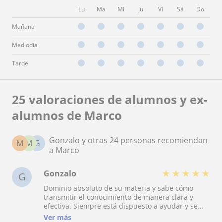
Lu
Ma
Mi
Ju
Vi
Sá
Do
Mañana
Mediodía
Tarde
25 valoraciones de alumnos y ex-
alumnos de Marco
Gonzalo y otras 24 personas recomiendan
M
M
G
a Marco
★
★
★
★
★
Gonzalo
G
Dominio absoluto de su materia y sabe cómo
transmitir el conocimiento de manera clara y
efectiva. Siempre está dispuesto a ayudar y se
adapta a las necesidades individuales de sus
Ver más