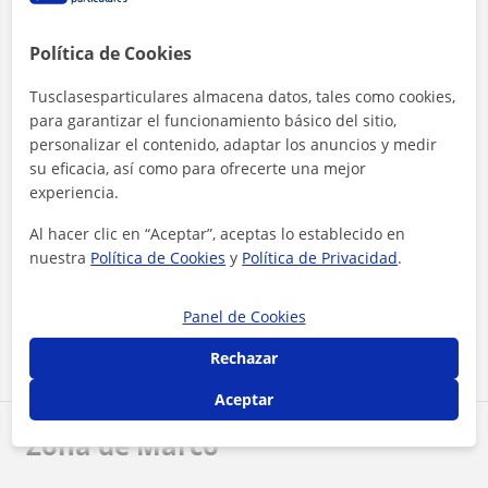
Profesor verificado
Marco tiene el Perfil Verificado
Política de Cookies
Tusclasesparticulares almacena datos, tales como cookies,
para garantizar el funcionamiento básico del sitio,
personalizar el contenido, adaptar los anuncios y medir
su eficacia, así como para ofrecerte una mejor
experiencia.
¿Quieres saber más de Marco?
Al hacer clic en “Aceptar”, aceptas lo establecido en
Datos verificados
nuestra
Política de Cookies
y
Política de Privacidad
.
★
★
★
★
★
25 valoraciones
Panel de Cookies
Ver perfil
Rechazar
Aceptar
Zona de Marco