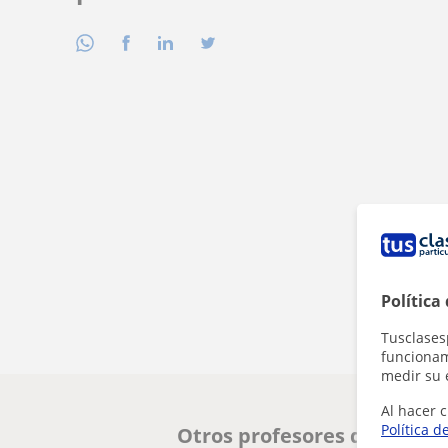
Política
Tusclases
funcionami
medir su 
Al hacer c
Política d
Otros profesores de Españo