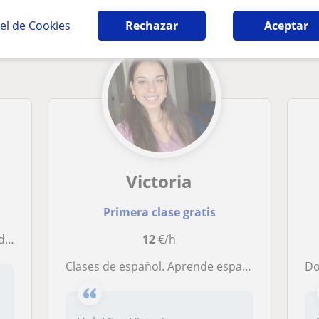
el de Cookies
Rechazar
Aceptar
Victoria
Primera clase gratis
id
12
€/h
Clases de español. Aprende español no solo académico sino también coloquial para ser capaz de mantener cualquier conversación
Do