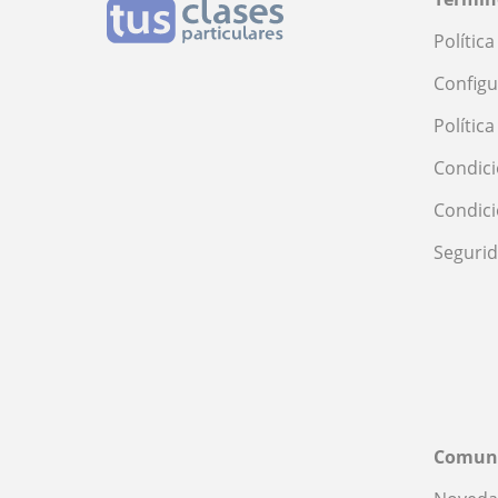
Polític
Configu
Polític
Condici
Condic
Seguri
Comun