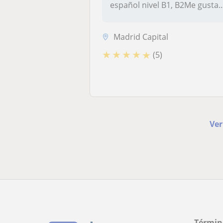
español nivel B1, B2Me gusta
en...
Madrid Capital
★
★
★
★
★
(5)
Ver
Términ