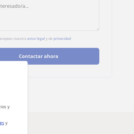
, aceptas nuestro
aviso legal
y de
privacidad
Contactar ahora
ios y
ies
y
eresarte