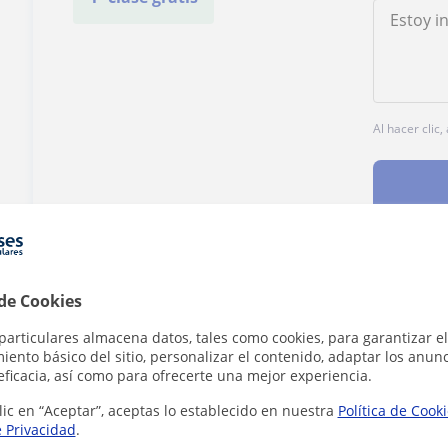
Al hacer clic
¿Hay algún error en este perfil?
Cuéntanos
 de Cookies
particulares almacena datos, tales como cookies, para garantizar el
ento básico del sitio, personalizar el contenido, adaptar los anunc
eficacia, así como para ofrecerte una mejor experiencia.
lic en “Aceptar”, aceptas lo establecido en nuestra
Política de Cook
e Privacidad
.
l para extranjeros en Madrid que pueden int