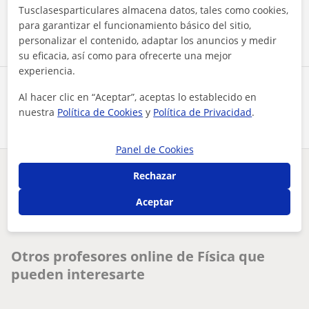
Tusclasesparticulares almacena datos, tales como cookies,
Contactar ahora
para garantizar el funcionamiento básico del sitio,
personalizar el contenido, adaptar los anuncios y medir
su eficacia, así como para ofrecerte una mejor
experiencia.
Comparte a este profesor
Al hacer clic en “Aceptar”, aceptas lo establecido en
nuestra
Política de Cookies
y
Política de Privacidad
.
Panel de Cookies
Rechazar
¿Hay algún error en este perfil?
Cuéntanos
Aceptar
Tus clases particulares
On-line
Física
profesor de física básica para todo aquel que me necesite
Otros profesores online de Física que
pueden interesarte