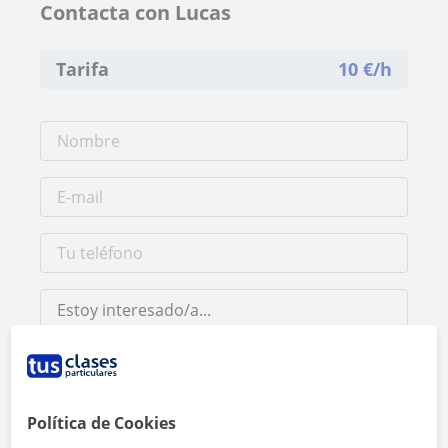
Contacta con Lucas
Tarifa
10
€/h
Al hacer clic, aceptas nuestro
aviso legal
y de
privacidad
Política de Cookies