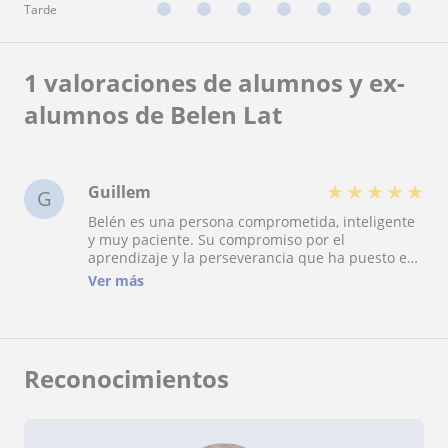
Tarde
1 valoraciones de alumnos y ex-
alumnos de Belen Lat
★
★
★
★
★
Guillem
G
Belén es una persona comprometida, inteligente
y muy paciente. Su compromiso por el
aprendizaje y la perseverancia que ha puesto en
cada clase me ha ayudado a mejorar
Ver más
enormemente mi francés. De verdad, recomiendo
muchísimo tomar clases con ella, es un 10 de 10!!
Reconocimientos