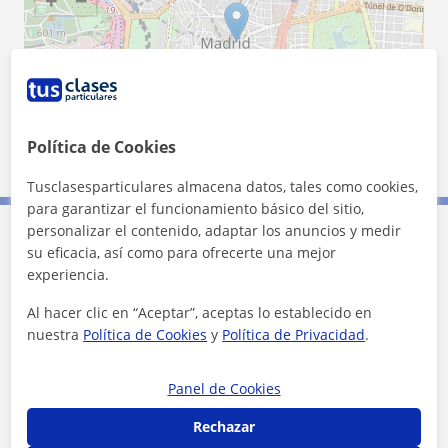
Política de Cookies
1 km
3000 ft
Leaflet
| ©
OpenStreetMap
contributors
Tusclasesparticulares almacena datos, tales como cookies,
para garantizar el funcionamiento básico del sitio,
personalizar el contenido, adaptar los anuncios y medir
su eficacia, así como para ofrecerte una mejor
Contacta con Belen Lat
experiencia.
Tarifa
15
€/h
Al hacer clic en “Aceptar”, aceptas lo establecido en
nuestra
Política de Cookies
y
Política de Privacidad
.
1ª clase gratis
Panel de Cookies
Rechazar