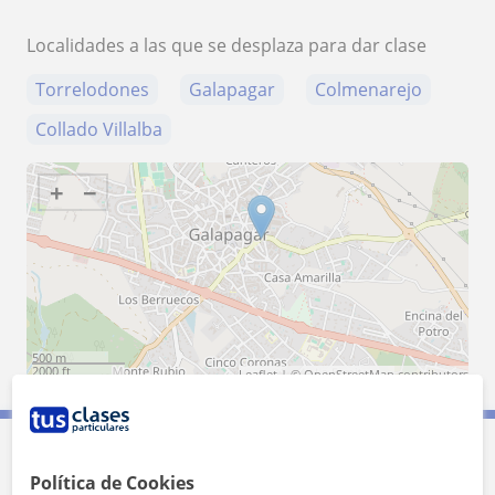
Localidades a las que se desplaza para dar clase
Torrelodones
Galapagar
Colmenarejo
Collado Villalba
+
−
500 m
2000 ft
Leaflet
| ©
OpenStreetMap
contributors
Contacta con Rafael
Política de Cookies