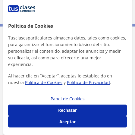
20 km
10 mi
Leaflet
| ©
OpenStreetMap
contributors
Política de Cookies
Tusclasesparticulares almacena datos, tales como cookies,
Contacta con Víctor
para garantizar el funcionamiento básico del sitio,
personalizar el contenido, adaptar los anuncios y medir
su eficacia, así como para ofrecerte una mejor
Tarifa
12
€/h
experiencia.
Al hacer clic en “Aceptar”, aceptas lo establecido en
nuestra
Política de Cookies
y
Política de Privacidad
.
Panel de Cookies
Rechazar
Aceptar