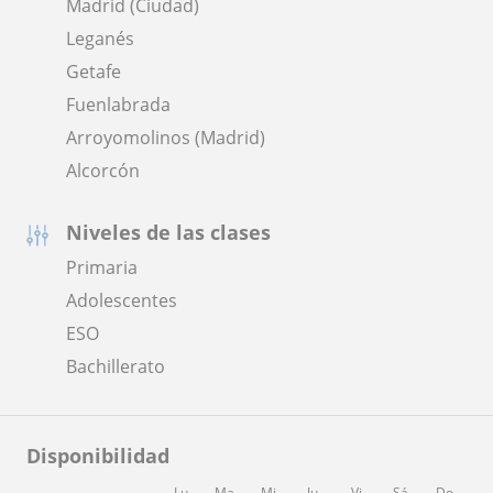
Madrid (Ciudad)
Leganés
Getafe
Fuenlabrada
Arroyomolinos (Madrid)
Alcorcón
Niveles de las clases
Primaria
Adolescentes
ESO
Bachillerato
Disponibilidad
Lu
Ma
Mi
Ju
Vi
Sá
Do