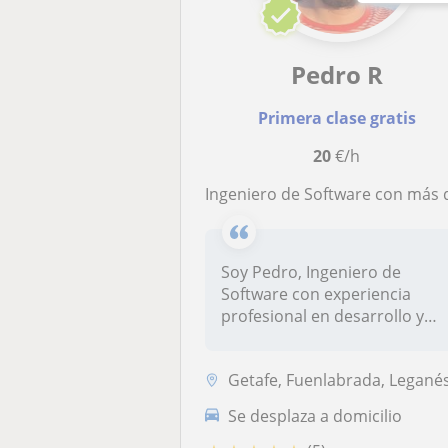
Pedro R
Primera clase gratis
20
€/h
Ingeniero de Software con más de 5 años de experiencia en automatización de procesos y desarrollo full stack de aplicaciones web con Java, PHP y JavaScript da clases de programación a todos los ni
Soy Pedro, Ingeniero de
Software con experiencia
profesional en desarrollo y
automat...
Getafe, Fuenlabrada, Leganés, Pinto, Alcorc
Se desplaza a domicilio