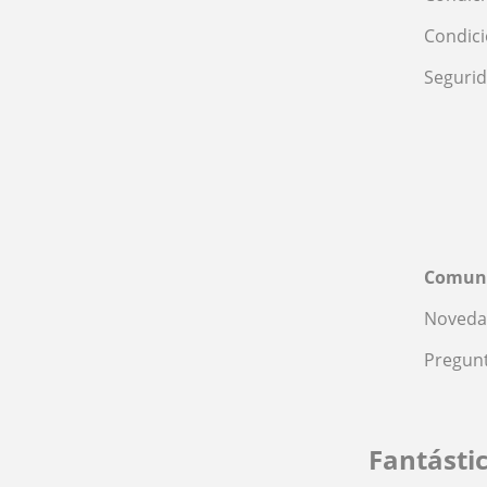
Condic
Seguri
Comun
Noveda
Pregunt
Fantásti