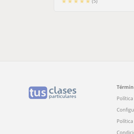
★
★
★
★
★
(5)
Términ
Polític
Configu
Polític
Condici