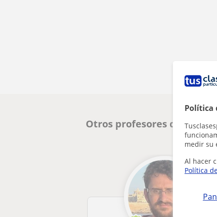
Política
Otros profesores de Progr
Tusclases
funcionami
medir su 
Al hacer c
Política d
Pan