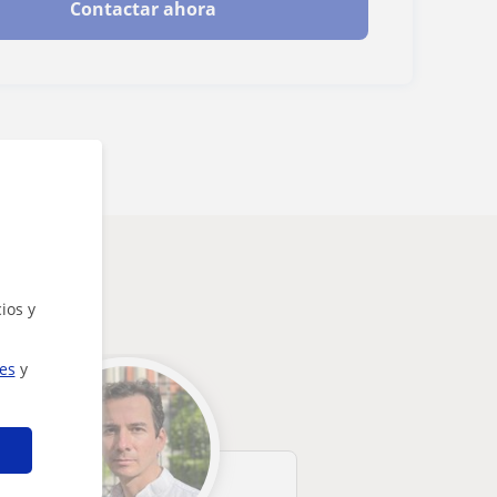
Contactar ahora
ios y
ies
y