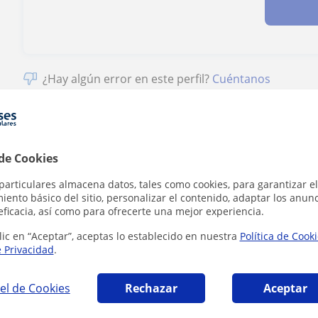
¿Hay algún error en este perfil?
Cuéntanos
 de Cookies
amación en Pinto que pueden interesarte
particulares almacena datos, tales como cookies, para garantizar el
ento básico del sitio, personalizar el contenido, adaptar los anunc
eficacia, así como para ofrecerte una mejor experiencia.
lic en “Aceptar”, aceptas lo establecido en nuestra
Política de Cook
e Privacidad
.
el de Cookies
Rechazar
Aceptar