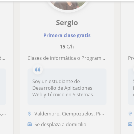
Sergio
Primera clase gratis
15
€/h
veles
Clases de informática o Programación
P
Soy un estudiante de
Desarrollo de Aplicaciones
Web y Técnico en Sistemas
Microinfor...
ón
Valdemoro, Ciempozuelos, Pinto, San Martín de la Vega
Se desplaza a domicilio