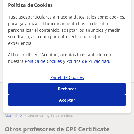
Política de Cookies
Al hacer clic, aceptas nuestro
aviso legal
y de
privacidad
Tusclasesparticulares almacena datos, tales como cookies,
para garantizar el funcionamiento básico del sitio,
Contactar ahora
personalizar el contenido, adaptar los anuncios y medir
su eficacia, así como para ofrecerte una mejor
experiencia.
Al hacer clic en “Aceptar”, aceptas lo establecido en
Comparte a este profesor
nuestra
Política de Cookies
y
Política de Privacidad
.
Panel de Cookies
Rechazar
¿Hay algún error en este perfil?
Cuéntanos
Aceptar
Tus clases particulares
CPE Certificate Proficiency in English
profesor de inglés para niños
Madrid
Otros profesores de CPE Certificate