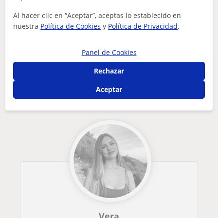
¿Hay algún error en este perfil?
Cuéntanos
Al hacer clic en “Aceptar”, aceptas lo establecido en
nuestra
Política de Cookies
y
Política de Privacidad
.
Tus clases particulares
Lengua Castellana y Literatura
Madrid
San Lorenzo de El Escorial
profesor de lengua y literatura con atención especial a estu...
Panel de Cookies
Otros profesores de Lengua Castellana y
Rechazar
Literatura en San Lorenzo de El Escorial
que pueden interesarte
Aceptar
Vera