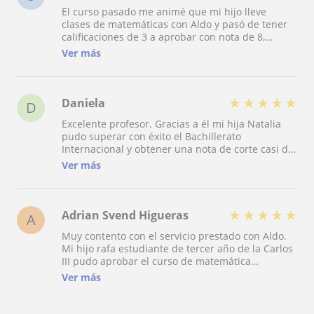
El curso pasado me animé que mi hijo lleve
clases de matemáticas con Aldo y pasó de tener
calificaciones de 3 a aprobar con nota de 8,
profesor muy competente, eficaz, preocupado y
Ver más
responsable. Mi hijo se encuentra encantado en
este nuevo curso porque la forma de explicar las
matemáticas lo hace de una manera muy
didáctica y entretenida.
★
★
★
★
★
Daniela
D
Excelente profesor. Gracias a él mi hija Natalia
pudo superar con éxito el Bachillerato
Internacional y obtener una nota de corte casi de
10 que le valió entrar a medicina. Si tuviera que
Ver más
recomendar a Aldo lo haría sin lugar a dudas.
★
★
★
★
★
Adrian Svend Higueras
A
Muy contento con el servicio prestado con Aldo.
Mi hijo rafa estudiante de tercer año de la Carlos
III pudo aprobar el curso de matemática
financieras gracias a él. Un excelente profesional,
Ver más
súper didáctico y mejor persona. Muy agradecido