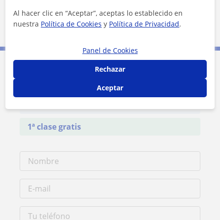
Ver perfil
Al hacer clic en “Aceptar”, aceptas lo establecido en
nuestra
Política de Cookies
y
Política de Privacidad
.
Panel de Cookies
Rechazar
Contacta con Aldo
Aceptar
Tarifa
20
€/h
1ª clase gratis