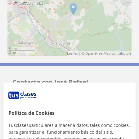
+
−
5 km
3 mi
Leaflet
| ©
OpenStreetMap
contributors
Contacta con José Rafael
Tarifa
15
€/h
Política de Cookies
1ª clase gratis
Tusclasesparticulares almacena datos, tales como cookies,
para garantizar el funcionamiento básico del sitio,
personalizar el contenido, adaptar los anuncios y medir