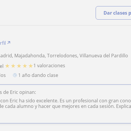
Dar clases 
fil
adrid, Majadahonda, Torrelodones, Villanueva del Pardillo
★
★
★
★
★
1 valoraciones
el
dos
1 año dando clase
 de Eric opinan:
 con Eric ha sido excelente. Es un profesional con gran con
l de cada alumno y hacer que mejores en cada sesión. Explica