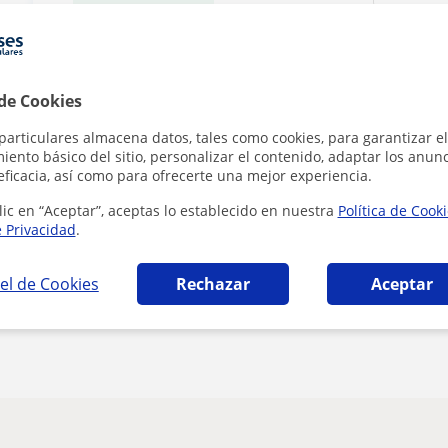
1ª clase gratis
 de Cookies
particulares almacena datos, tales como cookies, para garantizar el
Al hacer clic
ento básico del sitio, personalizar el contenido, adaptar los anunc
eficacia, así como para ofrecerte una mejor experiencia.
lic en “Aceptar”, aceptas lo establecido en nuestra
Política de Cook
e Privacidad
.
el de Cookies
Rechazar
Aceptar
¿Hay algún error en este perfil?
Cuéntanos