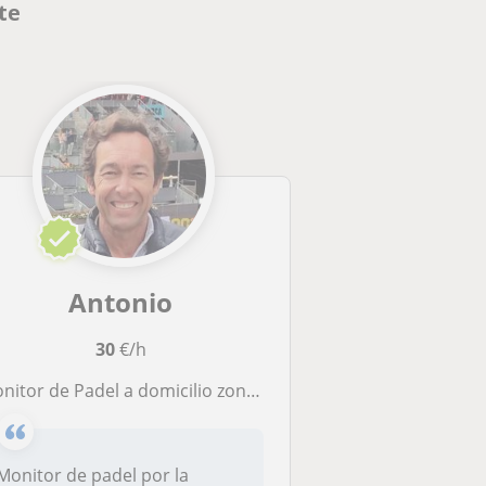
te
Antonio
30
€/h
onitor de Padel a domicilio zona Noroeste
Monitor de padel por la