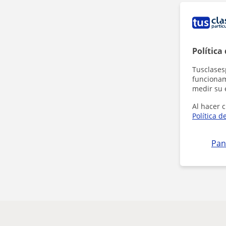
Política
Tusclases
funcionami
medir su 
Al hacer c
Política d
Pan