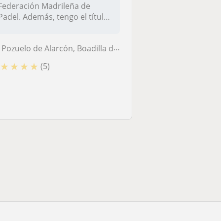
Federación Madrileña de
Padel. Además, tengo el título
de Mo...
Pozuelo de Alarcón, Boadilla del Monte, Las Rozas de Madrid, Majadahon...
★
★
★
★
(5)
d