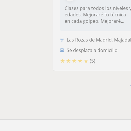
Clases para todos los niveles 
edades. Mejoraré tu técnica
en cada golpeo. Mejoraré...
Las Rozas de Madrid, Majadahonda, Torrelodones, Villanueva del Pardill
Se desplaza a domicilio
★
★
★
★
★
(5)