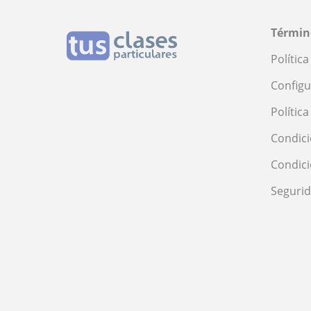
Términ
Polític
Configu
Polític
Condici
Condic
Seguri