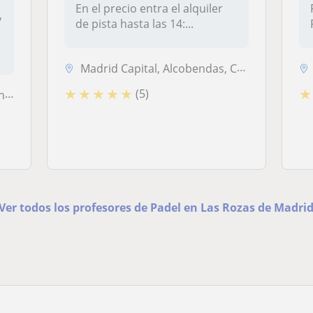
En el precio entra el alquiler
y
de pista hasta las 14:...
Madrid Capital, Alcobendas, Coslada, Paracuellos de Jarama, Boadilla d...
★
★
★
★
★
★
(5)
...
Ver todos los profesores de Padel en Las Rozas de Madri