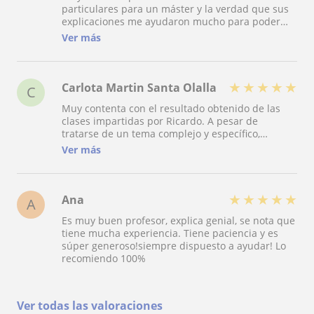
particulares para un máster y la verdad que sus
explicaciones me ayudaron mucho para poder
entender la asignatura. Además, destacar la
Ver más
amabilidad y la excelente predisposición para
fijar las clases.
★
★
★
★
★
Carlota Martin Santa Olalla
C
Muy contenta con el resultado obtenido de las
clases impartidas por Ricardo. A pesar de
tratarse de un tema complejo y específico,
Ricardo ha sabido transmitir su conocimiento a la
Ver más
perfección, con clases super efectivas y claras.
Asimismo, mencionar la atención que ha
dedicado en todo momento. Profesor súper
recomendable! Muchas gracias :)
★
★
★
★
★
Ana
A
Es muy buen profesor, explica genial, se nota que
tiene mucha experiencia. Tiene paciencia y es
súper generoso!siempre dispuesto a ayudar! Lo
recomiendo 100%
Ver todas las valoraciones