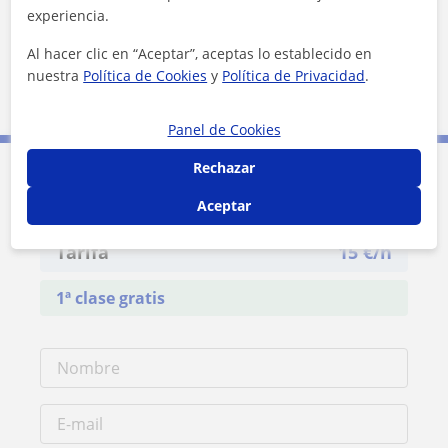
experiencia.
Al hacer clic en “Aceptar”, aceptas lo establecido en
nuestra
Política de Cookies
y
Política de Privacidad
.
10 km
5 mi
Leaflet
| ©
OpenStreetMap
contributors
Panel de Cookies
Rechazar
Contacta con Jesus Carlos
Aceptar
Tarifa
15
€/h
1ª clase gratis