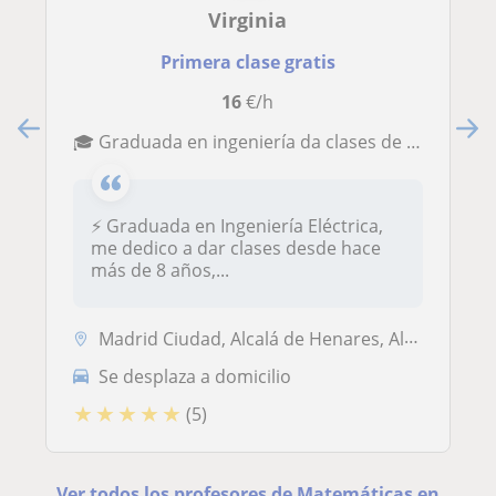
Virginia
Primera clase gratis
16
€/h
🎓 Graduada en ingeniería da clases de Matemáticas, Física y Química (todos los niveles)
⚡ Graduada en Ingeniería Eléctrica,
me dedico a dar clases desde hace
más de 8 años,...
Madrid Ciudad, Alcalá de Henares, Alcobendas, Alcorcón, Coslada, Parac...
Se desplaza a domicilio
★
★
★
★
★
(5)
Ver todos los profesores de Matemáticas en