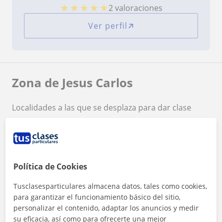
★
★
★
★
★
2 valoraciones
Ver perfil
Zona de Jesus Carlos
Localidades a las que se desplaza para dar clase
Madrid (Ciudad)
Ajalvir
Coslada
San Fernando de Henares
Torrejón de Ardoz
Política de Cookies
Tusclasesparticulares almacena datos, tales como cookies,
+
−
para garantizar el funcionamiento básico del sitio,
personalizar el contenido, adaptar los anuncios y medir
su eficacia, así como para ofrecerte una mejor