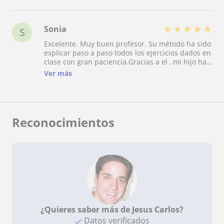
★
★
★
★
★
Sonia
S
Excelente. Muy buen profesor. Su método ha sido
explicar paso a paso todos los ejercicios dados en
clase con gran paciencia.Gracias a el , mi hijo ha
pasado de suspender matemáticas de 3 ESO el
Ver más
primer y segundo trimestre a aprobar la
asignatura entera. 100% recomendable.
Reconocimientos
¿Quieres saber más de Jesus Carlos?
Datos verificados