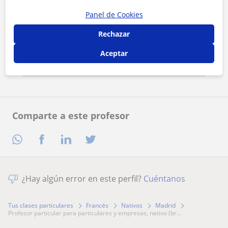
Panel de Cookies
Al hacer clic, aceptas nuestro
aviso legal
y de
privacidad
Rechazar
Aceptar
Contactar ahora
Comparte a este profesor
¿Hay algún error en este perfil?
Cuéntanos
Tus clases particulares
Francés
Nativos
Madrid
profesor particular para particulares y empresas, nativo (br...