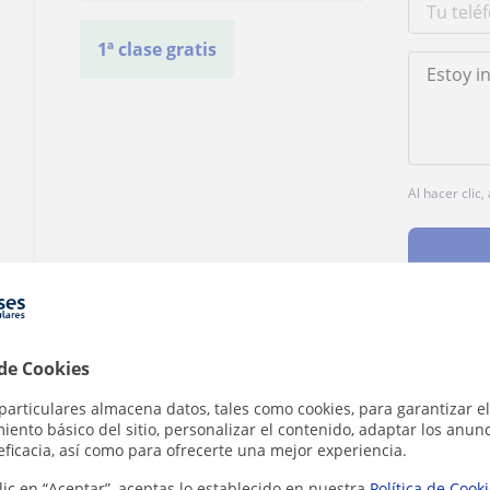
1ª clase gratis
Al hacer clic
 de Cookies
¿Hay algún error en este perfil?
Cuéntanos
particulares almacena datos, tales como cookies, para garantizar el
ento básico del sitio, personalizar el contenido, adaptar los anunc
eficacia, así como para ofrecerte una mejor experiencia.
lic en “Aceptar”, aceptas lo establecido en nuestra
Política de Cook