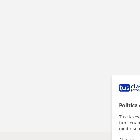
Política
Tusclases
funcionami
medir su 
Al hacer c