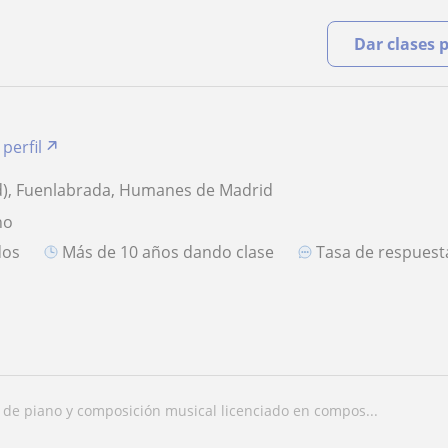
Dar clases 
 perfil
d), Fuenlabrada, Humanes de Madrid
no
dos
más de 10 años dando clase
Tasa de respues
r de piano y composición musical licenciado en compos...