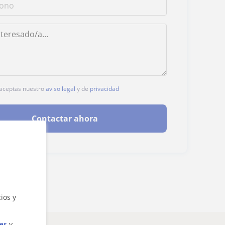
, aceptas nuestro
aviso legal
y de
privacidad
Contactar ahora
ios y
ies
y