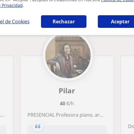
e Privacidad
.
 en Madrid que pueden interesarte
el de Cookies
Rechazar
Aceptar
Pilar
40
€/h
z
PRESENCIAL Profesora piano, armonía, lenguaje musical y análisis
Do