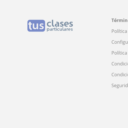
Términ
Polític
Configu
Polític
Condici
Condic
Seguri