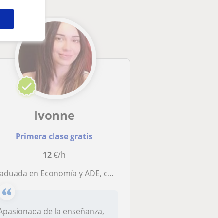
Ivonne
Primera clase gratis
12
€/h
 en Economía y ADE, con Máster en Bolsa y Gestión de Carteras y Máster en Auditoría y Riesgos Financieros. Llevo impartiendo clases particulares de diferentes materias desde hace 13 años, especialmente relacionadas con matemátic
Apasionada de la enseñanza,