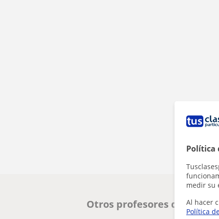
Política
Tusclases
funcionami
medir su 
Al hacer c
Otros profesores de Econo
Política d