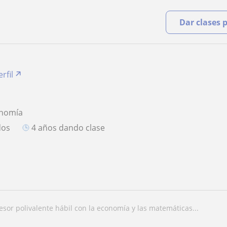
Dar clases 
rfil
onomía
dos
4 años dando clase
fesor polivalente hábil con la economía y las matemáticas...