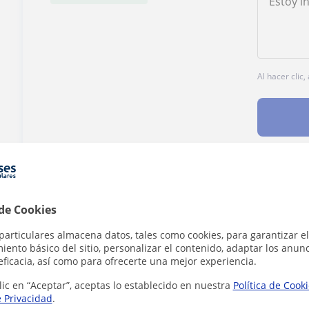
Al hacer clic
¿Hay algún error en este perfil?
Cuéntanos
 de Cookies
particulares almacena datos, tales como cookies, para garantizar el
ento básico del sitio, personalizar el contenido, adaptar los anunc
eficacia, así como para ofrecerte una mejor experiencia.
lic en “Aceptar”, aceptas lo establecido en nuestra
Política de Cook
mía en Madrid que pueden interesarte
e Privacidad
.