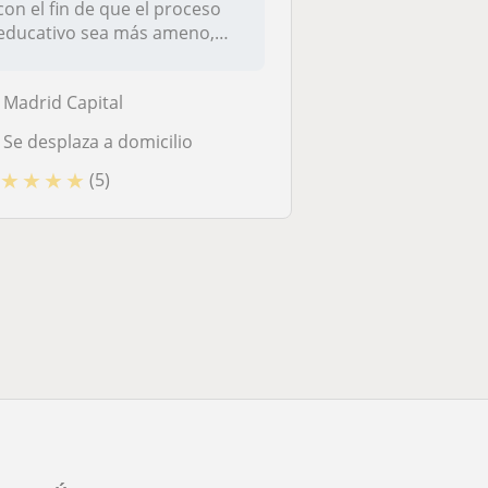
con el fin de que el proceso
educativo sea más ameno,
es...
Madrid Capital
Se desplaza a domicilio
★
★
★
★
(5)