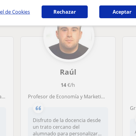
el de Cookies
Rechazar
Aceptar
Raúl
14
€/h
dad
Profesor de Economía y Marketing para alumnos tanto de la ESO como de FP.
Graduada
Disfruto de la docencia desde
un trato cercano del
alumnado para personalizar