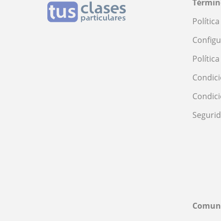
Términ
Polític
Configu
Polític
Condici
Condic
Seguri
Comun