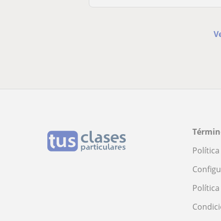
V
Términ
Polític
Configu
Polític
Condici