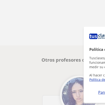
Política
Tusclases
Otros profesores de Primar
funcionami
medir su 
Al hacer c
Política d
Pan