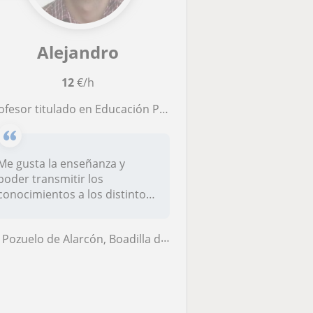
Alejandro
12
€/h
esor titulado en Educación Primaria con más de 3 años de experiencia. Clases presenciales
Me gusta la enseñanza y
poder transmitir los
conocimientos a los distintos
estudiant...
Pozuelo de Alarcón, Boadilla del Monte, Majadahonda, Las Rozas de Madr...