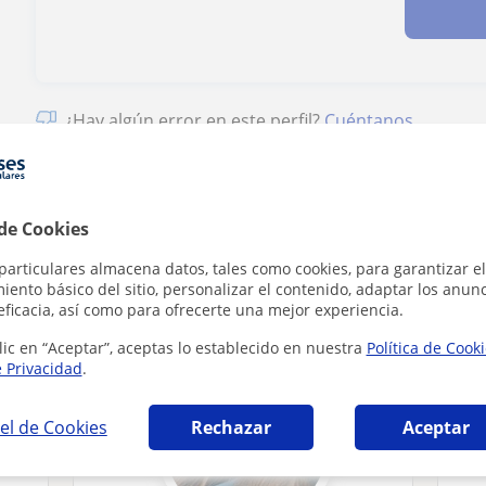
¿Hay algún error en este perfil?
Cuéntanos
 de Cookies
particulares almacena datos, tales como cookies, para garantizar el
ia en Las Rozas de Madrid que pueden intere
ento básico del sitio, personalizar el contenido, adaptar los anunc
eficacia, así como para ofrecerte una mejor experiencia.
lic en “Aceptar”, aceptas lo establecido en nuestra
Política de Cook
e Privacidad
.
el de Cookies
Rechazar
Aceptar