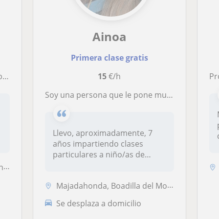
Ainoa
Primera clase gratis
a.
15
€/h
Prof
Soy una persona que le pone muchas ganas a cada cosa que hace. Me involucro desde el minuto uno. Tengo mucha paciencia y empatizo en seguida. Se me da muy bien conectar con las personas por lo que esto ayuda a mejorar la relación profesor/alumno
s
Llevo, aproximadamente, 7
años impartiendo clases
particulares a niño/as de
todas la...
da
Majadahonda, Boadilla del Monte, Las Rozas de Madrid, Pozuelo de Alarc...
Se desplaza a domicilio