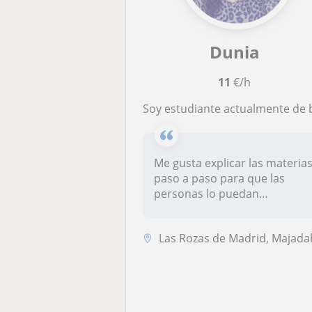
Dunia
11
€/h
Soy estudiante actualmente de bachillerato y me gustaría dar clase a primari
Me gusta explicar las materia
paso a paso para que las
personas lo puedan
entender...
Las Rozas de Madrid, Majadahon