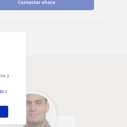
Contactar ahora
sarte
ios y
ies
y