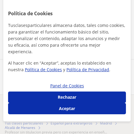
Política de Cookies
Al hacer clic, aceptas nuestro
aviso legal
y de
privacidad
Tusclasesparticulares almacena datos, tales como cookies,
para garantizar el funcionamiento básico del sitio,
Contactar ahora
personalizar el contenido, adaptar los anuncios y medir
su eficacia, así como para ofrecerte una mejor
experiencia.
Al hacer clic en “Aceptar”, aceptas lo establecido en
Comparte a este profesor
nuestra
Política de Cookies
y
Política de Privacidad
.
Panel de Cookies
Rechazar
¿Hay algún error en este perfil?
Cuéntanos
Aceptar
Tus clases particulares
Español para extranjeros
Madrid
Alcalá de Henares
profesor sin titulacion previa pero con experiencia en enseñ...