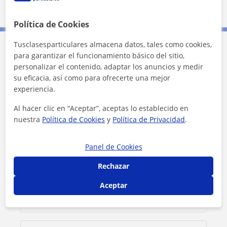
10 km
5 mi
Leaflet
| ©
OpenStreetMap
contributors
Política de Cookies
Tusclasesparticulares almacena datos, tales como cookies,
para garantizar el funcionamiento básico del sitio,
Contacta con Anthony
personalizar el contenido, adaptar los anuncios y medir
su eficacia, así como para ofrecerte una mejor
Tarifa
12
€/h
experiencia.
Al hacer clic en “Aceptar”, aceptas lo establecido en
1ª clase gratis
nuestra
Política de Cookies
y
Política de Privacidad
.
Panel de Cookies
Rechazar
Aceptar