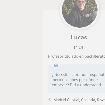
Lucas
14
€/h
Profesor titulado en bachillerato ,con nivel de español nativo e inglés avanza
¿ Necesitas aprender español
,pero no sabes por dónde
empezar? Did u understand ?
.....
Madrid Capital, Coslada, Rivas-Vaciamadrid, San Fernando de Henar