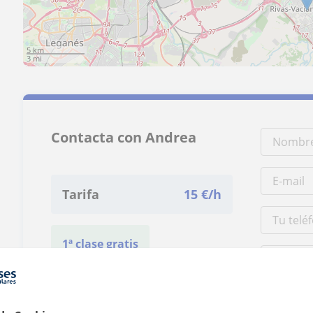
5 km
3 mi
Contacta con Andrea
Tarifa
15
€/h
1ª clase gratis