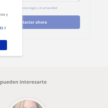
, aceptas nuestro
aviso legal
y de
privacidad
ios y
Contactar ahora
ies
y
 pueden interesarte