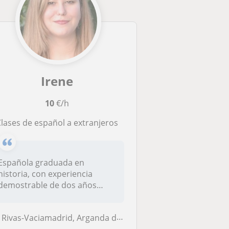
Irene
10
€/h
clases de español a extranjeros
Española graduada en
historia, con experiencia
demostrable de dos años
impartiendo c...
Rivas-Vaciamadrid, Arganda del Rey, Coslada, Madrid Capital, San Fernando de Henares