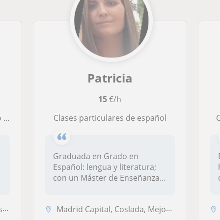
Patricia
15
€/h
do.
clases particulares de español
Graduada en Grado en
Español: lengua y literatura;
con un Máster de Enseñanza
de esp...
es
Madrid Capital, Coslada, Mejorada del Campo, Rivas-Vaciamadrid, San Fe...