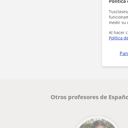
Política
Tusclases
funcionami
medir su 
Al hacer c
Política d
Pan
Otros profesores de Españo