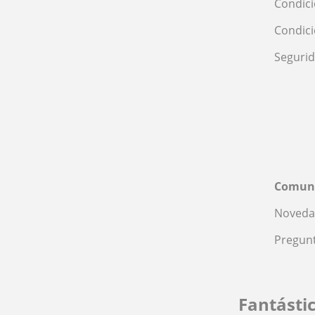
Condici
Condic
Seguri
Comun
Noveda
Pregunt
Fantásti