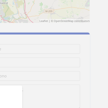
Leaflet
| ©
OpenStreetMap
contributors