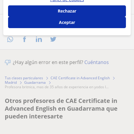
Rechazar
Aceptar
Comparte a este profesor
¿Hay algún error en este perfil?
Cuéntanos
Tus clases particulares
CAE Certificate in Advanced English
Madrid
Guadarrama
profesora britnica, mas de 35 años de experiencia en yodos l...
Otros profesores de CAE Certificate in
Advanced English en Guadarrama que
pueden interesarte