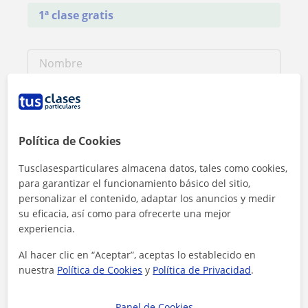
1ª clase gratis
Política de Cookies
Tusclasesparticulares almacena datos, tales como cookies,
para garantizar el funcionamiento básico del sitio,
personalizar el contenido, adaptar los anuncios y medir
su eficacia, así como para ofrecerte una mejor
experiencia.
Al hacer clic, aceptas nuestro
aviso legal
y de
privacidad
Al hacer clic en “Aceptar”, aceptas lo establecido en
nuestra
Política de Cookies
y
Política de Privacidad
.
Contactar ahora
Panel de Cookies