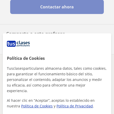
Contactar ahora
Comparte a este profesor
Política de Cookies
¿Hay algún error en este perfil?
Cuéntanos
Tusclasesparticulares almacena datos, tales como cookies,
para garantizar el funcionamiento básico del sitio,
Tus clases particulares
Español para extranjeros
Madrid
personalizar el contenido, adaptar los anuncios y medir
Alcalá de Henares
su eficacia, así como para ofrecerte una mejor
profesora de castellano imparte clases para niños de todas l...
experiencia.
Otros profesores de Español para
Al hacer clic en “Aceptar”, aceptas lo establecido en
extranjeros en Alcalá de Henares que
nuestra
Política de Cookies
y
Política de Privacidad
.
pueden interesarte