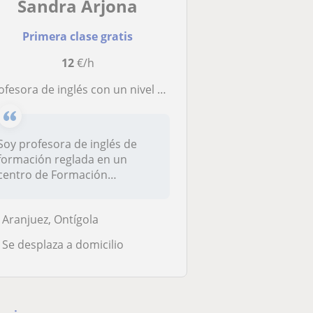
Sandra Arjona
Primera clase gratis
12
€/h
sora de inglés con un nivel avanzado (C2). Puedo dar clases de inglés de refuerzo o preparación de exámenes hasta First
Soy profesora de inglés de
formación reglada en un
centro de Formación
Profesional....
Aranjuez, Ontígola
Se desplaza a domicilio