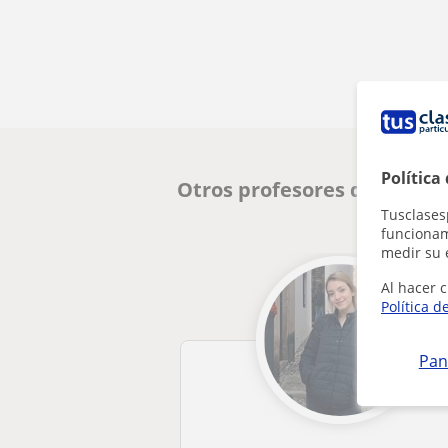
Política
Otros profesores de FCE Fir
Tusclases
funcionami
medir su 
Al hacer c
Política d
Pan