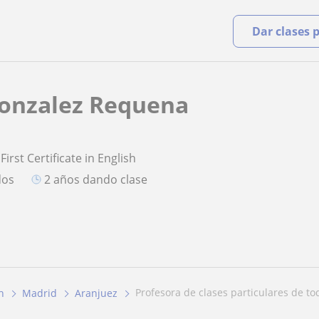
Dar clases 
Gonzalez Requena
First Certificate in English
dos
2 años dando clase
profesora de clases particulares de to
h
Madrid
Aranjuez