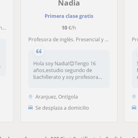
Nadia
Primera clase gratis
to
10
€/h
Profesora de inglés. Presencial y online
Profe
Hola soy Nadia!😊Tengo 16
años,estudio segundo de
bachillerato y soy profesora
de in...
Aranjuez, Ontígola
Se desplaza a domicilio