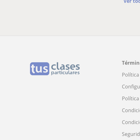
Ver to
Términ
Polític
Configu
Polític
Condici
Condic
Seguri