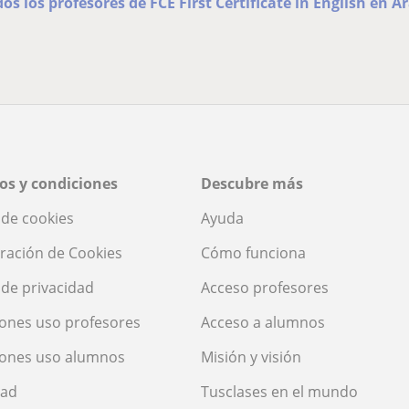
dos los profesores de FCE First Certificate in English en A
os y condiciones
Descubre más
a de cookies
Ayuda
ración de Cookies
Cómo funciona
a de privacidad
Acceso profesores
ones uso profesores
Acceso a alumnos
iones uso alumnos
Misión y visión
dad
Tusclases en el mundo