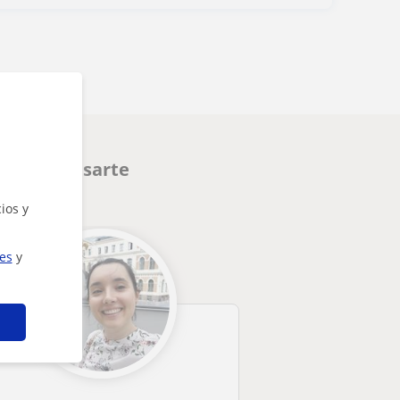
den interesarte
ios y
ies
y