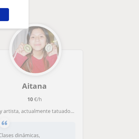
Aitana
10
€/h
rtista, actualmente tatuadora, diseñadora personal de artistas emergentes y estudiante de psicología
Clases dinámicas,