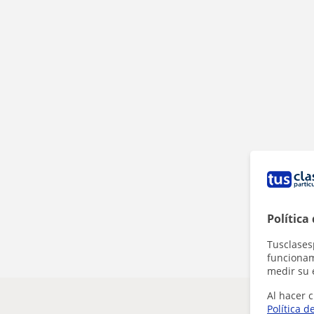
Política
Tusclases
funcionami
medir su 
Al hacer c
Política d