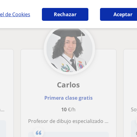
 en Alcorcón que pueden interesarte
el de Cookies
Rechazar
Aceptar
Carlos
Primera clase gratis
.
10
€/h
Soy a
Profesor de dibujo especializado en anatomía