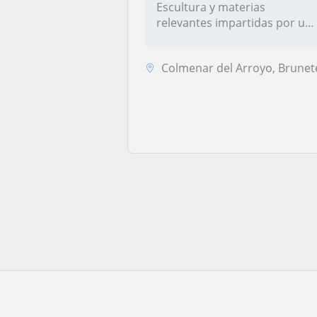
Escultura y materias
relevantes impartidas por un
profesion...
Colmenar del Arroyo, Brunete, Chapinería, Navas del Rey, Villaviciosa 