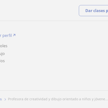
Dar clases 
r perfil
oles
ujo
dos
profesora de creatividad y dibujo orientado a niños y jóvene...
ón