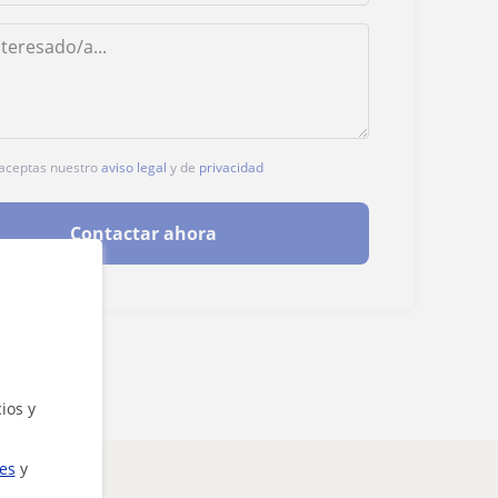
, aceptas nuestro
aviso legal
y de
privacidad
Contactar ahora
ios y
ies
y