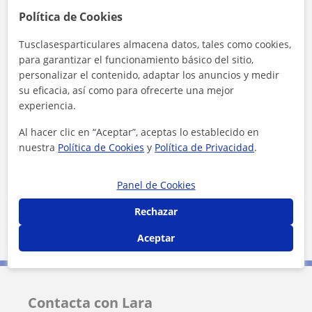
Política de Cookies
Localidades a las que se desplaza para dar clase
Tusclasesparticulares almacena datos, tales como cookies,
Madrid (Ciudad)
Pozuelo de Alarcón
para garantizar el funcionamiento básico del sitio,
personalizar el contenido, adaptar los anuncios y medir
Leganés
Coslada
su eficacia, así como para ofrecerte una mejor
experiencia.
+
−
Al hacer clic en “Aceptar”, aceptas lo establecido en
nuestra
Política de Cookies
y
Política de Privacidad
.
Panel de Cookies
Rechazar
5 km
3 mi
Aceptar
Leaflet
| ©
OpenStreetMap
contributors
Contacta con Lara