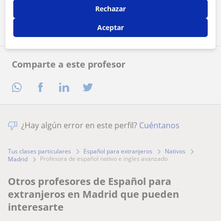
Rechazar
Contactar ahora
Aceptar
Comparte a este profesor
¿Hay algún error en este perfil?
Cuéntanos
Tus clases particulares
Español para extranjeros
Nativos
profesora de español nativo e ingles avanzado
Madrid
Otros profesores de Español para
extranjeros en Madrid que pueden
interesarte