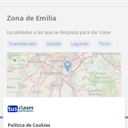
Zona de Emilia
Localidades a las que se desplaza para dar clase
Fuenlabrada
Getafe
Leganés
Pinto
+
−
10 km
5 mi
Leaflet
| ©
OpenStreetMap
contributors
Política de Cookies