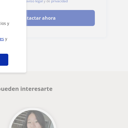
, aceptas nuestro
aviso legal
y de
privacidad
Contactar ahora
ios y
ies
y
pueden interesarte