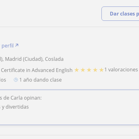
Dar clases 
 perfil
), Madrid (Ciudad), Coslada
★
★
★
★
★
1 valoraciones
 Certificate in Advanced English
dos
1 año dando clase
 de Carla opinan:
y divertidas