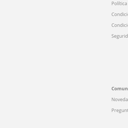
Polític
Condici
Condic
Seguri
Comun
Noveda
Pregunt