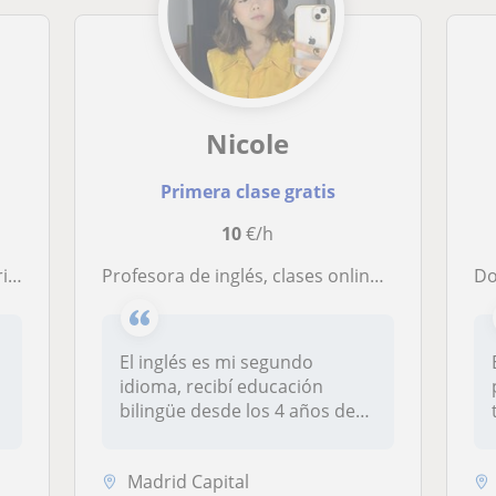
Nicole
Primera clase gratis
10
€/h
gusta
Profesora de inglés, clases online particulares que incluyen actividades y deberes
Do
El inglés es mi segundo
idioma, recibí educación
bilingüe desde los 4 años de
edad e...
Madrid Capital