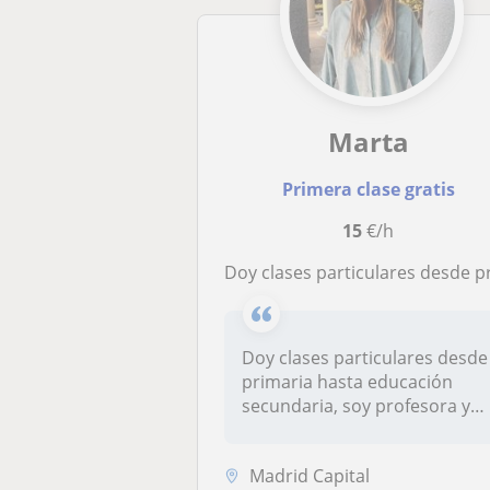
Marta
Primera clase gratis
15
€/h
Doy clases particulares desde primaria hasta educación secundaria, soy profesora y me gustaría dedicar mis tardes libres a seguir haciendo lo que más me 
Doy clases particulares desde
primaria hasta educación
secundaria, soy profesora y
m...
Madrid Capital