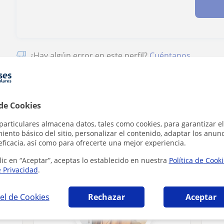
¿Hay algún error en este perfil?
Cuéntanos
 de Cookies
particulares almacena datos, tales como cookies, para garantizar el
és en Móstoles que pueden interesarte
ento básico del sitio, personalizar el contenido, adaptar los anunc
eficacia, así como para ofrecerte una mejor experiencia.
lic en “Aceptar”, aceptas lo establecido en nuestra
Política de Cook
e Privacidad
.
el de Cookies
Rechazar
Aceptar