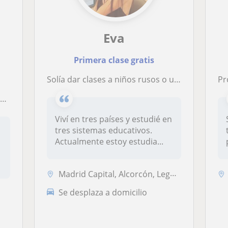
Eva
Primera clase gratis
Solía dar clases a niños rusos o ucranianos traduciendo los temas de sus tareas al ruso o ucraniano del español o el francés
Pr
s
Viví en tres países y estudié en
tres sistemas educativos.
Actualmente estoy estudia...
Madrid Capital, Alcorcón, Leganés, Móstoles, Pozuelo de Alarcón
Se desplaza a domicilio