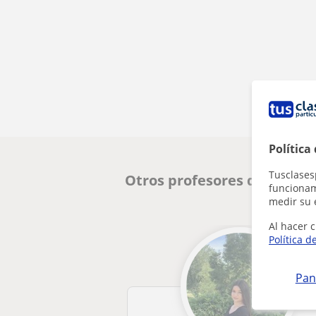
Política
Tusclases
Otros profesores de Franc
funcionami
medir su 
Al hacer c
Política d
Pan