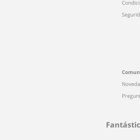
Condic
Seguri
Comun
Noveda
Pregunt
Fantásti