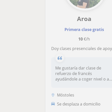
Aroa
Primera clase gratis
10
€/h
Doy clases presenciales de apoyo para el idioma de francés. Soy universitaria con el título de B2 de francé
Me gustaría dar clase de
refuerzo de francés
ayudándole a coger nivel o a
hacer debe...
Móstoles
Se desplaza a domicilio