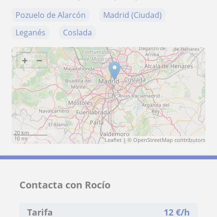
Pozuelo de Alarcón
Madrid (Ciudad)
Leganés
Coslada
+
−
20 km
10 mi
Leaflet
| ©
OpenStreetMap
contributors
Contacta con Rocío
Tarifa
12
€/h