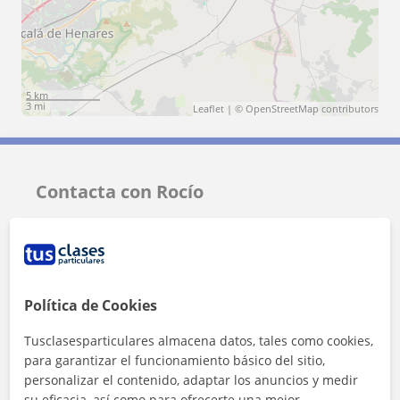
5 km
3 mi
Leaflet
| ©
OpenStreetMap
contributors
Contacta con Rocío
Tarifa
10
€/h
1ª clase gratis
Política de Cookies
Tusclasesparticulares almacena datos, tales como cookies,
para garantizar el funcionamiento básico del sitio,
personalizar el contenido, adaptar los anuncios y medir
su eficacia, así como para ofrecerte una mejor