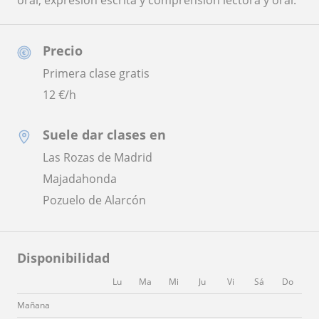
oral, expresión escrita y comprensión lectora y oral.
Precio
Primera clase gratis
12
€/h
Suele dar clases en
Las Rozas de Madrid
Majadahonda
Pozuelo de Alarcón
Disponibilidad
Lu
Ma
Mi
Ju
Vi
Sá
Do
Mañana