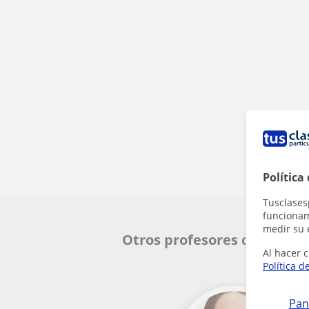
Política
Tusclases
funcionami
medir su 
Otros profesores de FCE Fi
Al hacer c
Política d
Pan