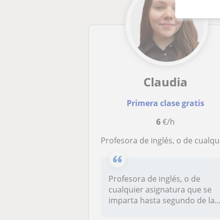
Claudia
Primera clase gratis
6
€/h
Profesora de inglés, o de cualquier asignatura que se imparta hasta segundo de la ESO, con un nivel B2, casi examinada del C1 en inglés y con experiencia pre
Profesora de inglés, o de
cualquier asignatura que se
imparta hasta segundo de la
ES...