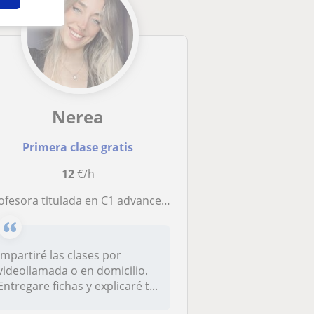
Nerea
Primera clase gratis
12
€/h
fesora titulada en C1 advance con más de 4 años de experiencia con toda clase de edades
Impartiré las clases por
videollamada o en domicilio.
Entregare fichas y explicaré t...