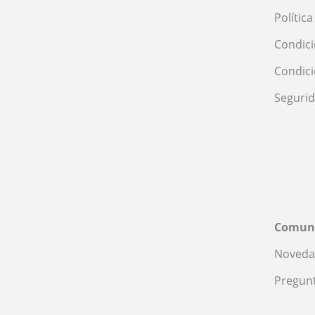
Polític
Condici
Condic
Seguri
Comun
Noveda
Pregunt