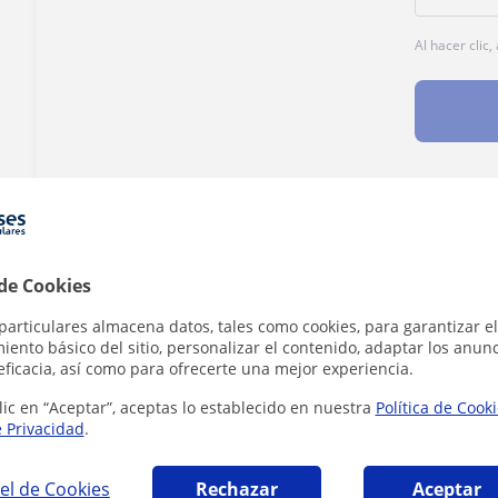
Al hacer clic
¿Hay algún error en este perfil?
Cuéntanos
 de Cookies
particulares almacena datos, tales como cookies, para garantizar el
ento básico del sitio, personalizar el contenido, adaptar los anunc
eficacia, así como para ofrecerte una mejor experiencia.
rst Certificate in English en Humanes de Mad
lic en “Aceptar”, aceptas lo establecido en nuestra
Política de Cook
e Privacidad
.
el de Cookies
Rechazar
Aceptar