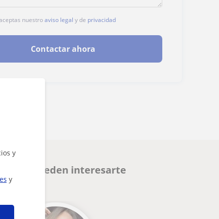
, aceptas nuestro
aviso legal
y de
privacidad
Contactar ahora
ios y
rid que pueden interesarte
ies
y