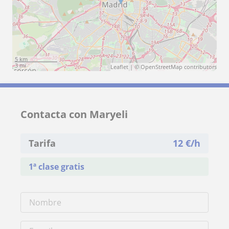
5 km
3 mi
Leaflet
| ©
OpenStreetMap
contributors
Contacta con Maryeli
Tarifa
12
€/h
1ª clase gratis