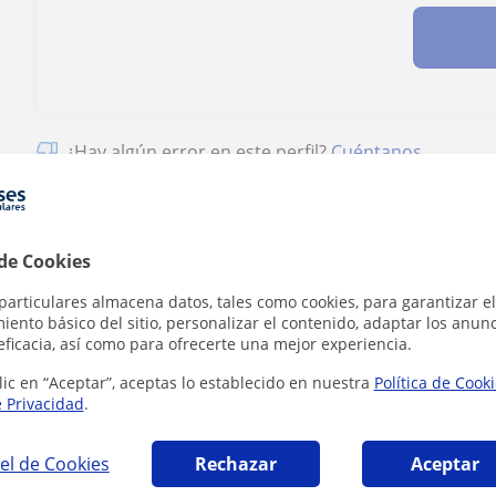
¿Hay algún error en este perfil?
Cuéntanos
 de Cookies
particulares almacena datos, tales como cookies, para garantizar el
rtificate in Advanced English en Fuenlabrad
ento básico del sitio, personalizar el contenido, adaptar los anunc
eficacia, así como para ofrecerte una mejor experiencia.
lic en “Aceptar”, aceptas lo establecido en nuestra
Política de Cook
e Privacidad
.
el de Cookies
Rechazar
Aceptar