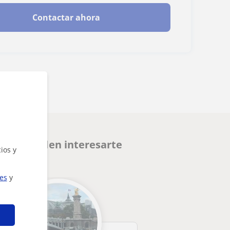
Contactar ahora
a que pueden interesarte
ios y
ies
y