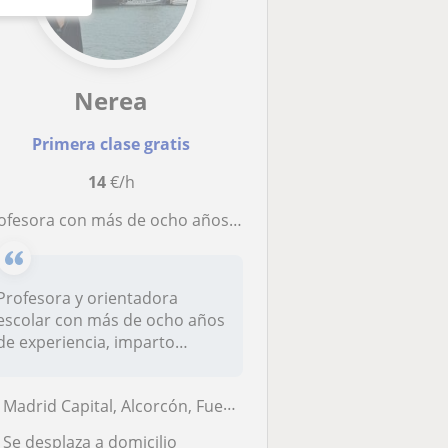
Nerea
Primera clase gratis
14
€/h
ora con más de ocho años de experiencia, imparto clases de inglés a todos los niveles escolares y refuerzo del resto de asignaturas en Primaria
Profesora y orientadora
escolar con más de ocho años
de experiencia, imparto
clases...
Madrid Capital, Alcorcón, Fuenlabrada, Getafe, Humanes de Madrid, Lega...
Se desplaza a domicilio