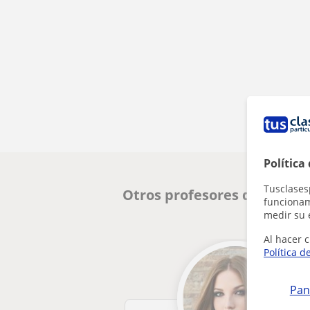
Política
Tusclases
Otros profesores de CAE Ce
funcionami
medir su 
Al hacer c
Política d
Pan