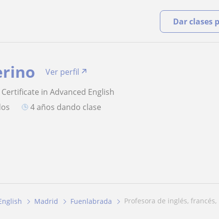
Dar clases 
erino
Ver perfil
 Certificate in Advanced English
dos
4 años dando clase
profesora de inglés, francés,
English
Madrid
Fuenlabrada