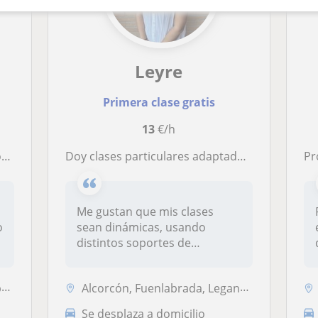
Leyre
Primera clase gratis
13
€/h
l
Doy clases particulares adaptadas a cada alumno en específico
Profes
Me gustan que mis clases
o
sean dinámicas, usando
distintos soportes de
enseñanza y qu...
o
Alcorcón, Fuenlabrada, Leganés, Móstoles
Se desplaza a domicilio